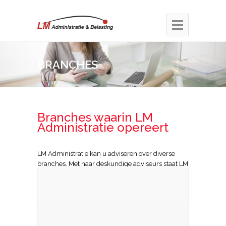
BRANCHES
Branches waarin LM
Administratie opereert
LM Administratie kan u adviseren over diverse
branches. Met haar deskundige adviseurs staat LM
Administratie haar cliënten bij en zorgt ervoor dat
de cliënten voldoen aan de regelgeving.
Daarnaast volgen de medewerkers van LM
Administratie de ontwikkelingen in diverse
branches om zo haar klanten up-to-date te
houden. Hiernaast zijn een aantal branches