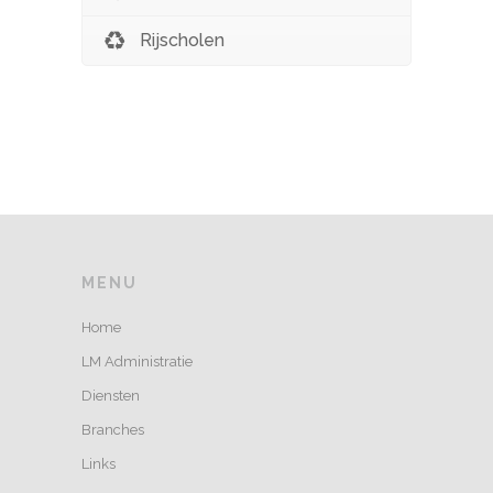
Rijscholen
MENU
Home
LM Administratie
Diensten
Branches
Links